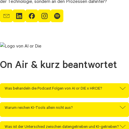
der Technologie, sondern an den Prozessen dahinter?
On Air & kurz beantwortet
Was behandeln die Podcast Folgen von AI or DIE x HRCIE?
Wir sprechen in unseren gemeinsamen Podcast-Folgen darüber,
Warum reichen KI-Tools allein nicht aus?
wie Unternehmen Daten, Business Intelligence und KI nutzen.
Dabei liegt unser Fokus auf Prozessen, Verlässlichkeit und auf
Folge 3: Wie integrierte Planung
Weil KI auf bestehenden Daten und Prozessen aufsetzt. Sind
der Frage, wie aus Daten Entscheidungen entstehen. Jetzt
Komplexität beherrschbar macht.
Was ist der Unterschied zwischen datengetrieben und KI-getrieben?
diese unklar oder fehlerhaft, werden auch die Ergebnisse