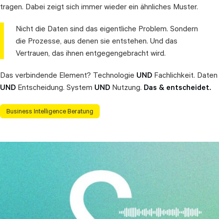
tragen. Dabei zeigt sich immer wieder ein ähnliches Muster.
Außer die Qualität, auf der Entscheidungen beruhen?
Ein Blick
zurück auf 30 Jahre Datenarbeit, auf Reporting, BI und natürlich
Nicht die Daten sind das eigentliche Problem. Sondern
KI. Die Werkzeuge entwickeln sich weiter. Aber warum bleiben
die Prozesse, aus denen sie entstehen. Und das
die Entscheidungsprobleme bestehen?
Vertrauen, das ihnen entgegengebracht wird.
MEHR
Das verbindende Element? Technologie
UND
Fachlichkeit. Daten
UND
Entscheidung. System
UND
Nutzung.
Das & entscheidet.
Business Intelligence Beratung