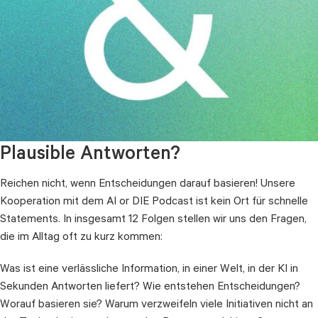
Folge 2: Was passiert, wenn Daten plötzlich
überprüfbar werden?
Plausible Antworten?
Regulatorik erzwingt Transparenz. Und zeigt, wo Daten nur
Reichen nicht, wenn Entscheidungen darauf basieren! Unsere
scheinbar verfügbar sind. Was passiert, wenn regulatorische
Kooperation mit dem AI or DIE Podcast ist kein Ort für schnelle
Anforderungen die vollständige Nachvollziehbarkeit von Daten
Statements. In insgesamt 12 Folgen stellen wir uns den Fragen,
verlangen? Oder wenn Informationen erhoben werden müssen,
die im Alltag oft zu kurz kommen:
die vorher niemand gebraucht hat?
Was ist eine verlässliche Information, in einer Welt, in der KI in
MEHR
Sekunden Antworten liefert? Wie entstehen Entscheidungen?
Worauf basieren sie? Warum verzweifeln viele Initiativen nicht an