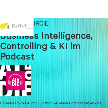
AI or DIE x HRCIE
Go to content
Business Intelligence,
Controlling & KI im
Podcast
Gemeinsam mit AI or DIE haben wir einen Podcast entwickelt,